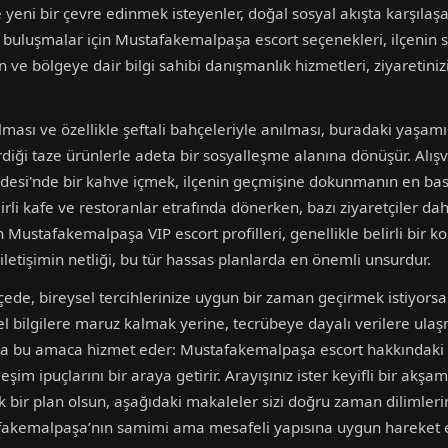
e yeni bir çevre edinmek isteyenler, doğal sosyal akışta karşılaşa
z buluşmalar için Mustafakemalpaşa escort seçenekleri, ilçenin s
an ve bölgeye dair bilgi sahibi danışmanlık hizmetleri, ziyareti
lması ve özellikle şeftali bahçeleriyle anılması, buradaki yaşamın
irdiği taze ürünlerle adeta bir sosyalleşme alanına dönüşür. Al
esi'nde bir kahve içmek, ilçenin geçmişine dokunmanın en basit
rli kafe ve restoranlar etrafında dönerken, bazı ziyaretçiler dah
en Mustafakemalpaşa VIP escort profilleri, genellikle belirli bir
e iletişimin netliği, bu tür hassas planlarda en önemli unsurdur.
lçede, bireysel tercihlerinize uygun bir zaman geçirmek istiyors
l bilgilere maruz kalmak yerine, tecrübeye dayalı verilere ulaş
am da bu amaca hizmet eder: Mustafakemalpaşa escort hakkındaki
leşim ipuçlarını bir araya getirir. Arayışınız ister keyifli bir ak
ik bir plan olsun, aşağıdaki makaleler sizi doğru zaman dilimleri
fakemalpaşa’nın samimi ama mesafeli yapısına uygun hareket etm