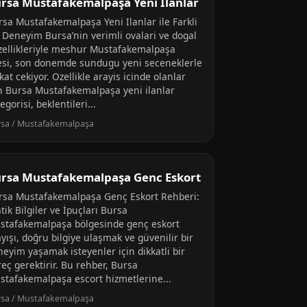
rsa Mustafakemalpaşa Yeni Ilanlar
rsa Mustafakemalpaşa Yeni Ilanlar ile Farkli
r Deneyim Bursa’nin verimli ovalari ve dogal
zellikleriyle meshur Mustafakemalpaşa
cesi, son donemde sundugu yeni seceneklerle
kat cekiyor. Ozellikle arayis icinde olanlar
in Bursa Mustafakemalpaşa yeni ilanlar
egorisi, beklentileri...
sa / Mustafakemalpaşa
rsa Mustafakemalpaşa Genc Eskort
rsa Mustafakemalpaşa Genç Eskort Rehberi:
tik Bilgiler ve İpuçları Bursa
stafakemalpaşa bölgesinde genç eskort
yışı, doğru bilgiye ulaşmak ve güvenilir bir
neyim yaşamak isteyenler için dikkatli bir
eç gerektirir. Bu rehber, Bursa
stafakemalpaşa escort hizmetlerine...
sa / Mustafakemalpaşa