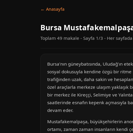
← Anasayfa
Bursa Mustafakemalpaşa
Toplam 49 makale - Sayfa 1/3 - Her sayfad
Bursa’nın güneybatısında, Uludağ’ın et
sosyal dokusuyla kendine özgü bir ritme 
trafiğinden uzak, daha sakin ve hesaplan
özel araçlarla merkeze ulaşım yaklaşık bi
bir merkez ile Kireççi, Selimiye ve Yalı
saatlerinde esnafın kepenk açmasıyla baş
devam eder.
Mustafakemalpaşa, büyükşehirlerin anonim 
ortamı, zaman zaman insanların kendi çemb