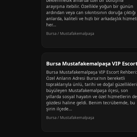
beklenmedik anlarda özel bir buluşma
arayışına itebilir. Özellikle yoğun bir günün
ardından veya can sıkıntısının doruğa çıktığı
anlarda, kaliteli ve hızlı bir arkadaşlık hizmet
her...
Bursa / Mustafakemalpaşa
Bursa Mustafakemalpaşa VIP Escor
Bursa Mustafakemalpaşa VIP Escort Rehberi
Özel Anların Adresi Bursa'nın bereketli
topraklarıyla ünlü, tarihi ve doğal güzellikler
büyüleyen Mustafakemalpaşa ilçesi, son
yıllarda sosyal hayatın ve özel hizmetlerin de
gözdesi haline geldi. Benim tecrübemde, bu
şirin ilçede...
Bursa / Mustafakemalpaşa