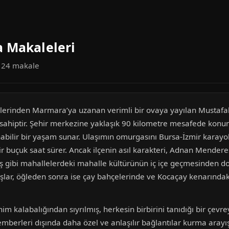
 Makaleleri
a 24 makale
eklerinden Marmara’ya uzanan verimli bir ovaya yayılan Musta
sahiptir. Şehir merkezine yaklaşık 90 kilometre mesafede konum
abilir bir yaşam sunar. Ulaşımın omurgasını Bursa-İzmir karayolu
r buçuk saat sürer. Ancak ilçenin asıl karakteri, Adnan Mendere
ntaş gibi mahallelerdeki mahalle kültürünün iç içe geçmesinden 
lar, öğleden sonra ise çay bahçelerinde ve Kocaçay kenarındaki
kalabalığından sıyrılmış, herkesin birbirini tanıdığı bir çevre
erleri dışında daha özel ve anlaşılır bağlantılar kurma arayışı