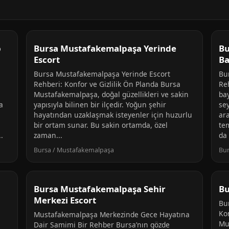
p
Bursa Mustafakemalpaşa Yerinde
Bu
Escort
Ba
Bursa Mustafakemalpaşa Yerinde Escort
Bu
Rehberi: Konfor ve Gizlilik Ön Planda Bursa
Re
Mustafakemalpaşa, doğal güzellikleri ve sakin
ba
a
yapısıyla bilinen bir ilçedir. Yoğun şehir
sey
hayatından uzaklaşmak isteyenler için huzurlu
ara
bir ortam sunar. Bu sakin ortamda, özel
tem
.
zaman...
da 
Bursa / Mustafakemalpaşa
Bur
Bursa Mustafakemalpaşa Sehir
Bu
Merkezi Escort
Bu
Ko
Mustafakemalpaşa Merkezinde Gece Hayatına
Mu
Dair Samimi Bir Rehber Bursa’nın gözde