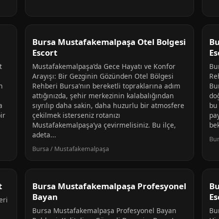
Bursa Mustafakemalpaşa Otel Bolgesi
Bu
Escort
Es
t
Mustafakemalpaşa’da Gece Hayatı ve Konfor
Bu
Arayışı: Bir Gezginin Gözünden Otel Bölgesi
Re
n
Rehberi Bursa’nın bereketli topraklarına adım
Bu
attığınızda, şehir merkezinin kalabalığından
doğ
a
sıyrılıp daha sakin, daha huzurlu bir atmosfere
bu 
ir
çekilmek isterseniz rotanızı
pay
Mustafakemalpaşa’ya çevirmelisiniz. Bu ilçe,
be
adeta...
Bur
Bursa / Mustafakemalpaşa
t
Bursa Mustafakemalpaşa Profesyonel
Bu
Bayan
Es
eri
Bursa Mustafakemalpaşa Profesyonel Bayan
Bu