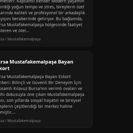
zmetleri: Kapsamlı Rehber Modern yaşamın
irdiği yoğun tempo ve stres, bireylerin özel
arında kaliteli ve profesyonel bir arkadaşlık
ayışını beraberinde getiriyor. Bu bağlamda,
rsa Mustafakemalpaşa bölgesinde faaliyet
teren ve otel...
sa / Mustafakemalpaşa
rsa Mustafakemalpaşa Bayan
kort
rsa Mustafakemalpaşa Bayan Eskort
beri: Bilinçli ve Güvenli Bir Deneyim İçin
psamlı Kılavuz Bursa’nın verimli ovaları ve
rihi dokusuyla öne çıkan Mustafakemalpaşa
esi, son yıllarda sosyal hayatın ve bireysel
eplerin çeşitlendiği bir merkez haline
miştir....
sa / Mustafakemalpaşa