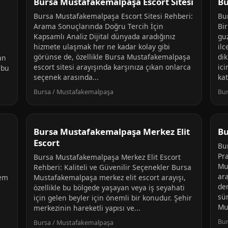
Bursa Mustafakemalpaşa Escort Sitesi
Bu
Bursa Mustafakemalpaşa Escort Sitesi Rehberi:
Bu
Arama Sonuçlarında Doğru Tercih İçin
Bi
Kapsamlı Analiz Dijital dünyada aradığınız
gu
hizmete ulaşmak her ne kadar kolay gibi
il
görünse de, özellikle Bursa Mustafakemalpaşa
dik
an
escort sitesi arayışında karşınıza çıkan onlarca
ic
 bu
seçenek arasında...
kat
Bursa / Mustafakemalpaşa
Bur
Bursa Mustafakemalpaşa Merkez Elit
Bu
Escort
Bu
Pra
Bursa Mustafakemalpaşa Merkez Elit Escort
Mu
Rehberi: Kaliteli ve Güvenilir Seçenekler Bursa
ara
hem
Mustafakemalpaşa merkez elit escort arayışı,
de
özellikle bu bölgede yaşayan veya iş seyahati
sür
için gelen beyler için önemli bir konudur. Şehir
Mu
merkezinin hareketli yapısı ve...
Bur
Bursa / Mustafakemalpaşa