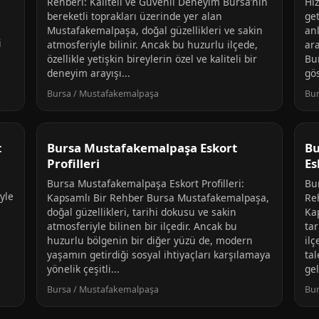
Rehberi: Kaliteli ve Güvenli Deneyim Bursa’nın
Hi
bereketli toprakları üzerinde yer alan
get
Mustafakemalpaşa, doğal güzellikleri ve sakin
anl
i
atmosferiyle bilinir. Ancak bu huzurlu ilçede,
ar
özellikle yetişkin bireylerin özel ve kaliteli bir
Bu
deneyim arayışı...
gös
Bursa / Mustafakemalpaşa
Bur
t
Bursa Mustafakemalpaşa Eskort
Bu
Profilleri
Es
:
Bursa Mustafakemalpaşa Eskort Profilleri:
Bu
iyle
Kapsamlı Bir Rehber Bursa Mustafakemalpaşa,
Reh
doğal güzellikleri, tarihi dokusu ve sakin
Ka
atmosferiyle bilinen bir ilçedir. Ancak bu
ta
huzurlu bölgenin bir diğer yüzü de, modern
ilç
yaşamın getirdiği sosyal ihtiyaçları karşılamaya
tal
yönelik çeşitli...
gel
Bursa / Mustafakemalpaşa
Bur