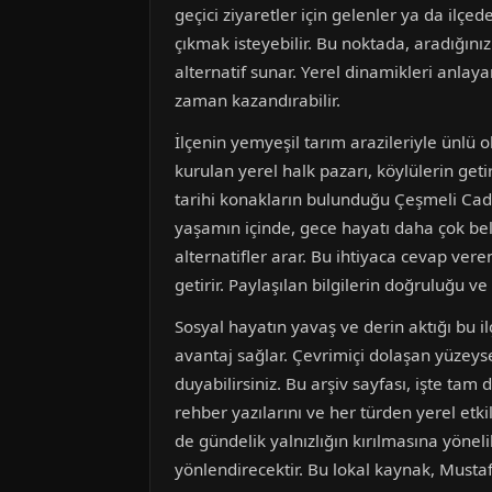
geçici ziyaretler için gelenler ya da ilçed
çıkmak isteyebilir. Bu noktada, aradığını
alternatif sunar. Yerel dinamikleri anlay
zaman kazandırabilir.
İlçenin yemyeşil tarım arazileriyle ünlü o
kurulan yerel halk pazarı, köylülerin get
tarihi konakların bulunduğu Çeşmeli Cadd
yaşamın içinde, gece hayatı daha çok beli
alternatifler arar. Bu ihtiyaca cevap ver
getirir. Paylaşılan bilgilerin doğruluğu v
Sosyal hayatın yavaş ve derin aktığı bu i
avantaj sağlar. Çevrimiçi dolaşan yüzeyse
duyabilirsiniz. Bu arşiv sayfası, işte t
rehber yazılarını ve her türden yerel etki
de gündelik yalnızlığın kırılmasına yönel
yönlendirecektir. Bu lokal kaynak, Musta