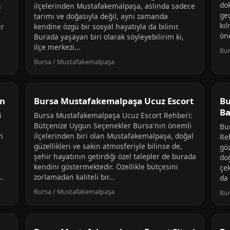
do
n
ilçelerinden Mustafakemalpaşa, aslında sadece
ge
tarımı ve doğasıyla değil, aynı zamanda
kı
ir
kendine özgü bir sosyal hayatıyla da bilinir.
öne
Burada yaşayan biri olarak söyleyebilirim ki,
ilçe merkezi...
Bur
Bursa / Mustafakemalpaşa
an
Bursa Mustafakemalpaşa Ucuz Escort
Bu
B
i
Bursa Mustafakemalpaşa Ucuz Escort Rehberi:
Bütçenize Uygun Seçenekler Bursa'nın önemli
Bu
n
ilçelerinden biri olan Mustafakemalpaşa, doğal
Re
güzellikleri ve sakin atmosferiyle bilinse de,
gö
şehir hayatının getirdiği özel talepler de burada
doğ
ı
kendini göstermektedir. Özellikle bütçesini
çe
.
zorlamadan kaliteli bir...
da
Bursa / Mustafakemalpaşa
Bur