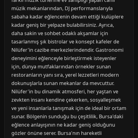
farklı müzik türlerine ev sahipliği yapan canlı
müzik mekanlarından, DJ performanslarıyla
sabaha kadar eğlencenin devam ettiği kulüplere
kadar geniş bir yelpaze bulabilirsiniz. Ayrıca,
daha sakin ve sohbet odaklı akşamlar için
tasarlanmış şık bistrolar ve konsept kafeler de
Nilüfer'in cazibe merkezlerindendir. Gastronomi
deneyimini eğlenceyle birleştirmek isteyenler
için, dünya mutfaklarından örnekler sunan
restoranların yanı sıra, yerel lezzetleri modern
dokunuşlarla sunan mekanlar da mevcuttur.
Nilüfer'in bu dinamik atmosferi, her yaştan ve
zevkten insanı kendine çekerken, sosyalleşmek
ve yeni insanlarla tanışmak için de ideal bir ortam
sunar. Bölgenin sunduğu bu çeşitlilik, Bursa'daki
eğlence anlayışının ne kadar geniş olduğunu
gözler önüne serer. Bursa'nın hareketli