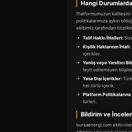
Hangi Durumlarda 
Platformumuzun kalitesini 
politikalarımıza aykırı old
ekibimiz tarafından titizlik
Telif Hakkı İhlalleri:
Size
Kişilik Haklarının İhlali:
içerikler.
Yanlış veya Yanıltıcı Bil
teyit edilemeyen bilgile
Yasa Dışı İçerikler:
Türk
her türlü içerik.
Platform Politikalarına 
türleri.
Bildirim ve İncele
bursaenergi.com ekibi olara
adımları izleyerek süreci 