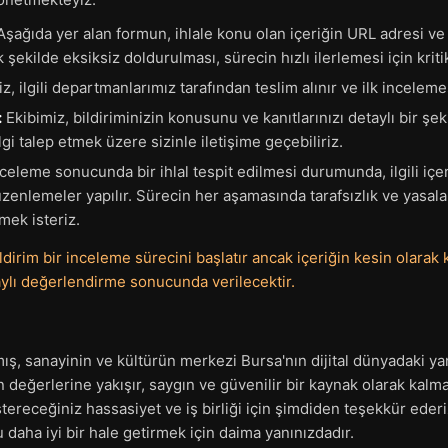
şağıda yer alan formun, ihlale konu olan içeriğin URL adresi ve 
k şekilde eksiksiz doldurulması, sürecin hızlı ilerlemesi için krit
z, ilgili departmanlarımız tarafından teslim alınır ve ilk incelemes
:
Ekibimiz, bildiriminizin konusunu ve kanıtlarınızı detaylı bir şek
gi talep etmek üzere sizinle iletişime geçebiliriz.
celeme sonucunda bir ihlal tespit edilmesi durumunda, ilgili iç
düzenlemeler yapılır. Sürecin her aşamasında tarafsızlık ve yasala
mek isteriz.
ldirim bir inceleme sürecini başlatır ancak içeriğin kesin olarak 
aylı değerlendirme sonucunda verilecektir.
ış, sanayinin ve kültürün merkezi Bursa'nın dijital dünyadaki y
değerlerine yakışır, saygın ve güvenilir bir kaynak olarak kalması
tereceğiniz hassasiyet ve iş birliği için şimdiden teşekkür ederiz
aha iyi bir hale getirmek için daima yanınızdadır.