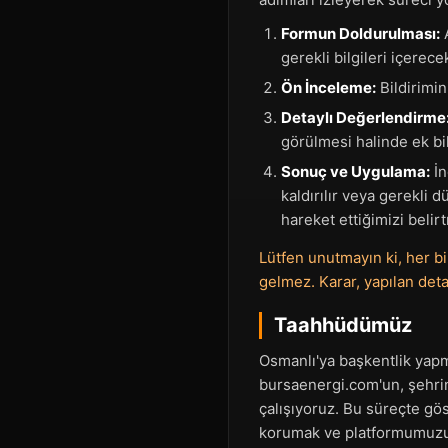
Formun Doldurulması:
A
gerekli bilgileri içerece
Ön İnceleme:
Bildirimini
Detaylı Değerlendirme
görülmesi halinde ek bil
Sonuç ve Uygulama:
İn
kaldırılır veya gerekli 
hareket ettiğimizi belirt
Lütfen unutmayın ki, her bi
gelmez. Karar, yapılan det
Taahhüdümüz
Osmanlı'ya başkentlik yapm
bursaenergi.com'un, şehrin 
çalışıyoruz. Bu süreçte gös
korumak ve platformumuzu d