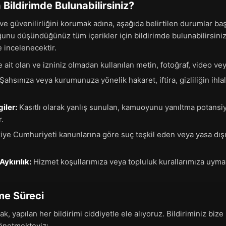
Bildirimde Bulunabilirsiniz?
ve güvenilirliğini korumak adına, aşağıda belirtilen durumlar ba
uğunu düşündüğünüz tüm içerikler için bildirimde bulunabilirsini
le incelenecektir.
 ait olan ve izniniz olmadan kullanılan metin, fotoğraf, video ve
Şahsınıza veya kurumunuza yönelik hakaret, iftira, gizliliğin ihla
giler:
Kasıtlı olarak yanlış sunulan, kamuoyunu yanıltma potansi
r.
iye Cumhuriyeti kanunlarına göre suç teşkil eden veya yasa dışı 
Aykırılık:
Hizmet koşullarımıza veya topluluk kurallarımıza uyma
me Süreci
k, yapılan her bildirimi ciddiyetle ele alıyoruz. Bildiriminiz bize
yönetmekteyiz: