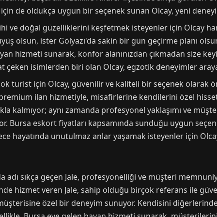
 için de oldukça uygun bir seçenek sunan Olcay, yeni deneyim
ihi ve doğal güzelliklerini keşfetmek isteyenler için Olcay hari
üş olsun, ister Gölyazı'da sakin bir gün geçirme planı olsun
yan hizmeti sunarak, konfor alanınızdan çıkmadan size keyif
t çeken isimlerden biri olan Olcay, egzotik deneyimler arayan
turist için Olcay, güvenilir ve kaliteli bir seçenek olarak ön
a premium ilan hizmetiyle, misafirlerine kendilerini özel hiss
akla kalmıyor; aynı zamanda profesyonel yaklaşımı ve müşt
yor. Bursa eskort fiyatları kapsamında sunduğu uygun seçen
gece hayatında unutulmaz anlar yaşamak isteyenler için Olcay
ında adı sıkça geçen Jale, profesyonelliği ve müşteri memnuni
de hizmet veren Jale, sahip olduğu birçok referans ile güvenil
üşterisine özel bir deneyim sunuyor. Kendisini diğerlerinden
ellikle, Bursa eve gelen bayan hizmeti sunarak, müşterilerini