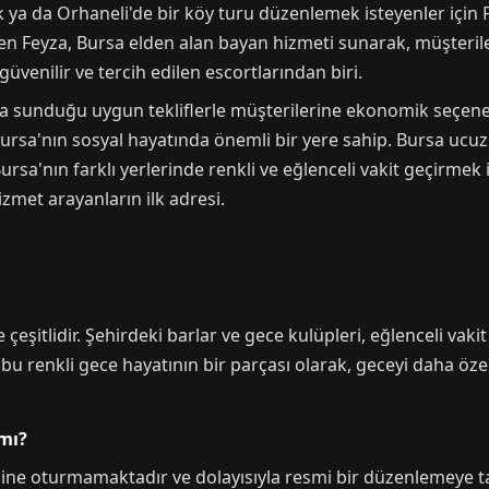
 da Orhaneli'de bir köy turu düzenlemek isteyenler için Fey
len Feyza, Bursa elden alan bayan hizmeti sunarak, müşteril
güvenilir ve tercih edilen escortlarından biri.
da sunduğu uygun tekliflerle müşterilerine ekonomik seçenek
Bursa'nın sosyal hayatında önemli bir yere sahip. Bursa ucuz
ursa'nın farklı yerlerinde renkli ve eğlenceli vakit geçirmek i
zmet arayanların ilk adresi.
çeşitlidir. Şehirdeki barlar ve gece kulüpleri, eğlenceli vakit
bu renkli gece hayatının bir parçası olarak, geceyi daha özel 
 mı?
ine oturmamaktadır ve dolayısıyla resmi bir düzenlemeye tab