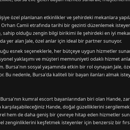
şiye özel planlanan etkinlikler ve şehirdeki mekanlara yapıl
rhan Camii etrafında tarihi bir gezinti düzenlemek isteyenle
, sahip olduğu zengin bilgi birikimi ile şehirdeki en iyi meka
a yer alan Jale, özel anlar için ideal bir partner sunuyor.
uğu esnek seçeneklerle, her bütçeye uygun hizmetler sunan 
esyonel yaklaşımı ve müşteri memnuniyeti odaklı hizmet anlay
im. Bursa'nın sosyal yaşamında etkin bir rol oynayan Jale, öze
r. Bu nedenle, Bursa'da kaliteli bir bayan ilanları almak iste
 Bursa'nın kumral escort bayanlarından biri olan Hande, zaraf
arşılaşabileceğiniz Hande, doğal güzelliklerini sergilemekt
el hem de daha geniş bir çevreye hitap eden hizmetler sun
el zenginliklerini keşfetmek isteyenler için benzersiz bir fır