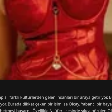
, farklı kültürlerden gelen insanları bir araya getiriyor. Bu
ıyor. Burada dikkat çeken bir isim ise Olcay. Yabancı bir ba
thetmeyi başardı. Özellikle Nilüfer ilçesinde sıkça görülen Olca