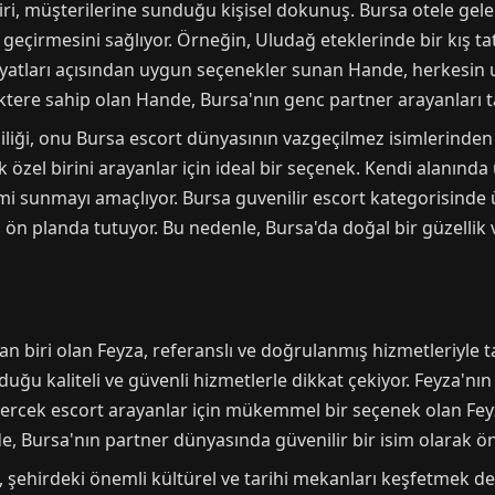
i, müşterilerine sunduğu kişisel dokunuş. Bursa otele gelen
 geçirmesini sağlıyor. Örneğin, Uludağ eteklerinde bir kış ta
 fiyatları açısından uygun seçenekler sunan Hande, herkesin u
aktere sahip olan Hande, Bursa'nın genc partner arayanları tar
şiliği, onu Bursa escort dünyasının vazgeçilmez isimlerinden b
ek özel birini arayanlar için ideal bir seçenek. Kendi alanın
i sunmayı amaçlıyor. Bursa guvenilir escort kategorisinde 
 ön planda tutuyor. Bu nedenle, Bursa'da doğal bir güzellik 
n biri olan Feyza, referanslı ve doğrulanmış hizmetleriyle ta
ğu kaliteli ve güvenli hizmetlerle dikkat çekiyor. Feyza'nın e
ercek escort arayanlar için mükemmel bir seçenek olan Fe
 Bursa'nın partner dünyasında güvenilir bir isim olarak öne
 şehirdeki önemli kültürel ve tarihi mekanları keşfetmek de