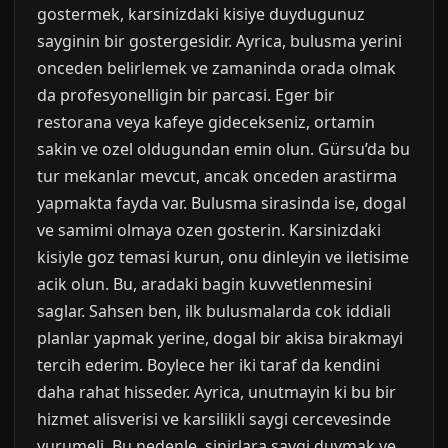
gostermek, karsinizdaki kisiye duydugunuz
sayginin bir gostergesidir. Ayrica, bulusma yerini
onceden belirlemek ve zamaninda orada olmak
da profesyonelligin bir parcasi. Eger bir
restorana veya kafeye gidecekseniz, ortamin
sakin ve ozel oldugundan emin olun. Gürsu’da bu
tur mekanlar mevcut, ancak onceden arastirma
yapmakta fayda var. Bulusma sirasinda ise, dogal
ve samimi olmaya ozen gosterin. Karsinizdaki
kisiyle goz temasi kurun, onu dinleyin ve iletisime
acik olun. Bu, aradaki bagin kuvvetlenmesini
saglar. Sahsen ben, ilk bulusmalarda cok iddiali
planlar yapmak yerine, dogal bir akisa birakmayi
tercih ederim. Boylece her iki taraf da kendini
daha rahat hisseder. Ayrica, unutmayin ki bu bir
hizmet alisverisi ve karsilikli saygi cercevesinde
yurumeli. Bu nedenle, sinirlara saygi duymak ve