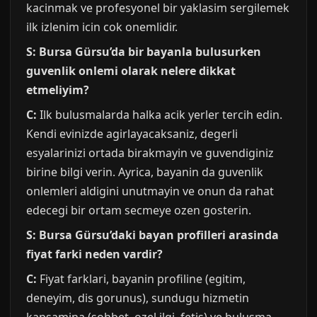
kacinmak ve profesyonel bir yaklasim sergilemek
ilk izlenim icin cok onemlidir.
S: Bursa Gürsu’da bir bayanla bulusurken
guvenlik onlemi olarak nelere dikkat
etmeliyim?
C:
Ilk bulusmalarda halka acik yerler tercih edin.
Kendi evinizde agirlayacaksaniz, degerli
esyalarinizi ortada birakmayin ve guvendiginiz
birine bilgi verin. Ayrica, bayanin da guvenlik
onlemleri aldigini unutmayin ve onun da rahat
edecegi bir ortam secmeye ozen gosterin.
S: Bursa Gürsu’daki bayan profilleri arasinda
fiyat farki neden vardir?
C:
Fiyat farklari, bayanin profiline (egitim,
deneyim, dis gorunus), sundugu hizmetin