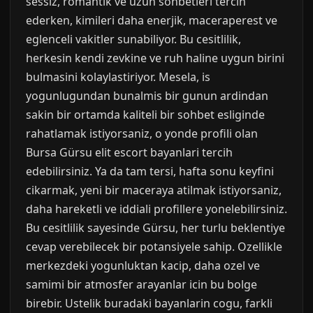
sessiz, romantik ve uzun sohbetleri tercih
ederken, kimileri daha enerjik, maceraperest ve
eglenceli vakitler sunabiliyor. Bu cesitlilik,
herkesin kendi zevkine ve ruh haline uygun birini
bulmasini kolaylastiriyor. Mesela, is
yogunlugundan bunalmis bir gunun ardindan
sakin bir ortamda kaliteli bir sohbet esliginde
rahatlamak istiyorsaniz, o yonde profili olan
Bursa Gürsu elit escort bayanlari tercih
edebilirsiniz. Ya da tam tersi, hafta sonu keyfini
cikarmak, yeni bir maceraya atilmak istiyorsaniz,
daha hareketli ve iddiali profillere yonelebilirsiniz.
Bu cesitlilik sayesinde Gürsu, her turlu beklentiye
cevap verebilecek bir potansiyele sahip. Ozellikle
merkezdeki yogunluktan kacip, daha ozel ve
samimi bir atmosfer arayanlar icin bu bolge
birebir. Ustelik buradaki bayanlarin cogu, farkli