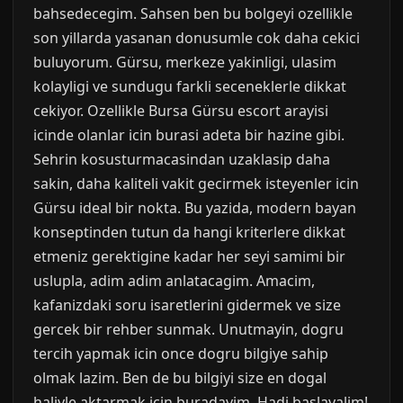
bahsedecegim. Sahsen ben bu bolgeyi ozellikle
son yillarda yasanan donusumle cok daha cekici
buluyorum. Gürsu, merkeze yakinligi, ulasim
kolayligi ve sundugu farkli seceneklerle dikkat
cekiyor. Ozellikle Bursa Gürsu escort arayisi
icinde olanlar icin burasi adeta bir hazine gibi.
Sehrin kosusturmacasindan uzaklasip daha
sakin, daha kaliteli vakit gecirmek isteyenler icin
Gürsu ideal bir nokta. Bu yazida, modern bayan
konseptinden tutun da hangi kriterlere dikkat
etmeniz gerektigine kadar her seyi samimi bir
uslupla, adim adim anlatacagim. Amacim,
kafanizdaki soru isaretlerini gidermek ve size
gercek bir rehber sunmak. Unutmayin, dogru
tercih yapmak icin once dogru bilgiye sahip
olmak lazim. Ben de bu bilgiyi size en dogal
haliyle aktarmak icin buradayim. Hadi baslayalim!