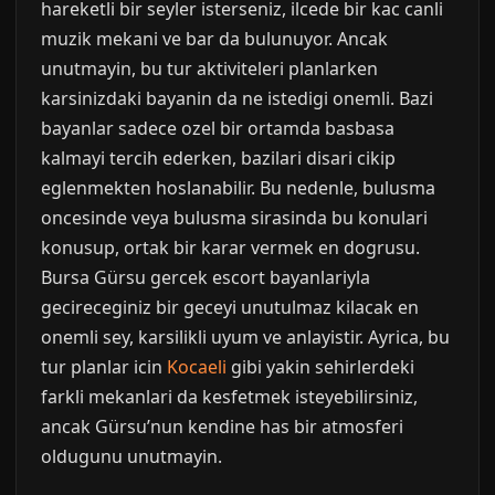
hareketli bir seyler isterseniz, ilcede bir kac canli
muzik mekani ve bar da bulunuyor. Ancak
unutmayin, bu tur aktiviteleri planlarken
karsinizdaki bayanin da ne istedigi onemli. Bazi
bayanlar sadece ozel bir ortamda basbasa
kalmayi tercih ederken, bazilari disari cikip
eglenmekten hoslanabilir. Bu nedenle, bulusma
oncesinde veya bulusma sirasinda bu konulari
konusup, ortak bir karar vermek en dogrusu.
Bursa Gürsu gercek escort bayanlariyla
gecireceginiz bir geceyi unutulmaz kilacak en
onemli sey, karsilikli uyum ve anlayistir. Ayrica, bu
tur planlar icin
Kocaeli
gibi yakin sehirlerdeki
farkli mekanlari da kesfetmek isteyebilirsiniz,
ancak Gürsu’nun kendine has bir atmosferi
oldugunu unutmayin.