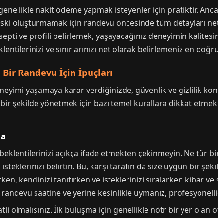
 genellikle nakit ödeme yapmak isteyenler için pratiktir. An
riski oluşturmamak için randevu öncesinde tüm detayları netle
septi ve profili belirlemek, yaşayacağınız deneyimin kalitesi
entilerinizi ve sınırlarınızı net olarak belirlemeniz en doğru
i Bir Randevu İçin İpuçları
eneyimi yaşamaya karar verdiğinizde, güvenlik ve gizlilik kon
i bir şekilde yönetmek için bazı temel kurallara dikkat etmek
ma
eklentilerinizi açıkça ifade etmekten çekinmeyin. Ne tür bir
l isteklerinizi belirtin. Bu, karşı tarafın da size uygun bir şe
erken, kendinizi tanıtırken ve isteklerinizi sıralarken kibar ve
 randevu saatine ve yerine kesinlikle uymanız, profesyonelliğ
i olmalısınız. İlk buluşma için genellikle nötr bir yer olan o