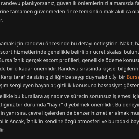
ir randevu planlıyorsanız, güvenlik önlemlerinizi almanızda fa
ine tamamen güvenmeden önce temkinli olmak akıllıca olaca
r.
k için randevu öncesinde bu detayı netleştirin. Nakit, h
cort hizmetlerinde genellikle belirli bir ücret skalası bulu
. Bursa İznik gerçek escort profilleri, genellikle ödeme konu
de bir o kadar önemlidir. Randevu sırasında kişisel bilgileriniz
Karşı taraf da sizin gizliliğinize saygı duymalıdır. İyi bir
Bursa
şım sergileyen bayanlar, gizlilik konusuna hassasiyet gösteri
ellikle bu kurallara aşinadır ve sürecin sorunsuz işlemesi içi
tiğiniz bir durumda “hayır” diyebilmek önemlidir. Bu deneyim, 
inin yanı sıra, çevre ilçelerden de benzer hizmetler almak 
lir. Ancak, İznik'in kendine özgü atmosferi ve buradaki bayan
r.