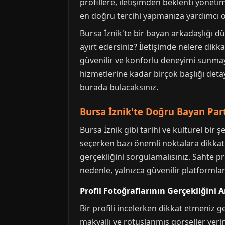
profillere, iletişimden beklenti yöneti
en doğru tercihi yapmanıza yardımcı o
Bursa İznik'te bir bayan arkadaşlığı dü
ayırt edersiniz? İletişimde nelere dikka
güvenilir ve konforlu deneyimi sunmay
hizmetlerine kadar birçok başlığı deta
burada bulacaksınız.
Bursa İznik'te Doğru Bayan Par
Bursa İznik gibi tarihi ve kültürel bir 
seçerken bazı önemli noktalara dikkat 
gerçekliğini sorgulamalısınız. Sahte pr
nedenle, yalnızca güvenilir platformları
Profil Fotoğraflarının Gerçekliğini
Bir profili incelerken dikkat etmeniz g
makyajlı ve rötuşlanmış görseller yerin