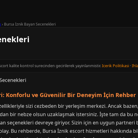
k
›
Bursa İznik Bayan Secenekleri
enekleri
scort kalite kontrol surecinden gecirilerek yayinlanmistir.
Icerik Politikasi
·
Ihla
i: Konforlu ve Güvenilir Bir Deneyim İçin Rehber
zellikleriyle sizi cezbeden bir yerleşim merkezi. Ancak baze
dan bir nebze olsun uzaklaşmak istersiniz. İşte tam da bu n
yan seçenekleri devreye giriyor. Sizin için en uygun partneri 
lay. Bu rehberde, Bursa İznik escort hizmetleri hakkında bi