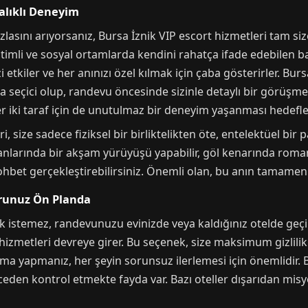
calıklı Deneyim
asını arıyorsanız, Bursa İznik VIP escort hizmetleri tam size 
timli ve sosyal ortamlarda kendini rahatça ifade edebilen bay
i etkiler ve her anınızı özel kılmak için çaba gösterirler. Burs
aha seçici olup, randevu öncesinde sizinle detaylı bir görüşm
her iki taraf için de unutulmaz bir deneyim yaşanması hedefle
size sadece fiziksel bir birliktelikten öte, entelektüel bir p
kanlarında bir akşam yürüyüşü yapabilir, göl kenarında roman
ohbet gerçekleştirebilirsiniz. Önemli olan, bu anın tamamen si
orunuz Ön Planda
istemez, randevunuzu evinizde veya kaldığınız otelde geçirm
hizmetleri devreye girer. Bu seçenek, size maksimum gizlili
a yapmanız, her şeyin sorunsuz ilerlemesi için önemlidir. B
 önceden kontrol etmekte fayda var. Bazı oteller dışarıdan mi