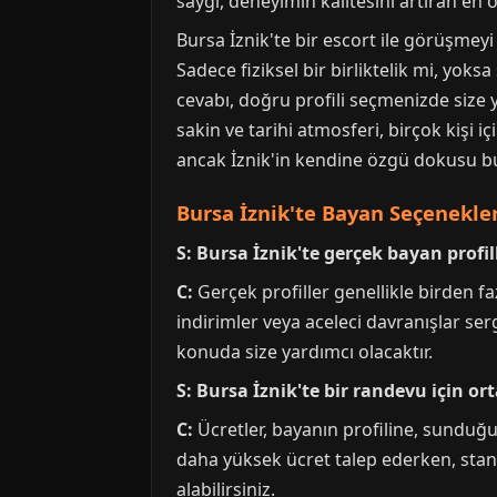
saygı, deneyimin kalitesini artıran en ö
Bursa İznik'te bir escort ile görüşme
Sadece fiziksel bir birliktelik mi, yok
cevabı, doğru profili seçmenizde size 
sakin ve tarihi atmosferi, birçok kişi iç
ancak İznik'in kendine özgü dokusu bur
Bursa İznik'te Bayan Seçenekle
S: Bursa İznik'te gerçek bayan profill
C:
Gerçek profiller genellikle birden faz
indirimler veya aceleci davranışlar se
konuda size yardımcı olacaktır.
S: Bursa İznik'te bir randevu için o
C:
Ücretler, bayanın profiline, sunduğu 
daha yüksek ücret talep ederken, standa
alabilirsiniz.