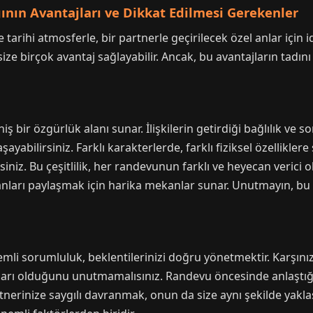
ının Avantajları ve Dikkat Edilmesi Gerekenler
arihi atmosferle, bir partnerle geçirilecek özel anlar için i
ze birçok avantaj sağlayabilir. Ancak, bu avantajların tadın
niş bir özgürlük alanı sunar. İlişkilerin getirdiği bağlılık v
yaşayabilirsiniz. Farklı karakterlerde, farklı fiziksel özellikl
iz. Bu çeşitlilik, her randevunun farklı ve heyecan verici ol
 anları paylaşmak için harika mekanlar sunar. Unutmayın, bu
emli sorumluluk, beklentilerinizi doğru yönetmektir. Karşını
rları olduğunu unutmamalısınız. Randevu öncesinde anlaştığ
nerinize saygılı davranmak, onun da size aynı şekilde yaklaş