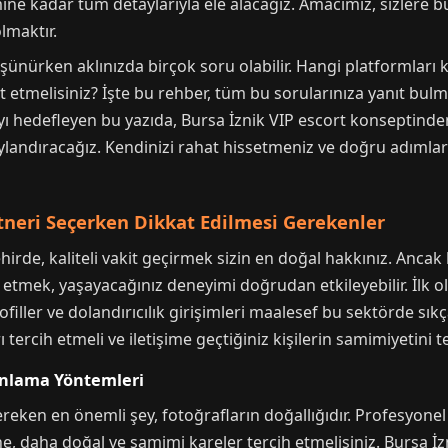
mine kadar tüm detaylarıyla ele alacağız. Amacımız, sizlere 
lmaktır.
şünürken aklınızda birçok soru olabilir. Hangi platformları ku
t etmelisiniz? İşte bu rehber, tüm bu sorularınıza yanıt bulman
ı hedefleyen bu yazıda, Bursa İznik VIP escort konseptinden
ylandıracağız. Kendinizi rahat hissetmeniz ve doğru adımları 
tneri Seçerken Dikkat Edilmesi Gerekenler
şehirde, kaliteli vakit geçirmek sizin en doğal hakkınız. Ancak
etmek, yaşayacağınız deneyimi doğrudan etkileyebilir. İlk ola
ofiller ve dolandırıcılık girişimleri maalesef bu sektörde sık
 tercih etmeli ve iletişime geçtiğiniz kişilerin samimiyetini te
 Anlama Yöntemleri
ereken en önemli şey, fotoğrafların doğallığıdır. Profesyone
e, daha doğal ve samimi kareler tercih etmelisiniz. Bursa İzn