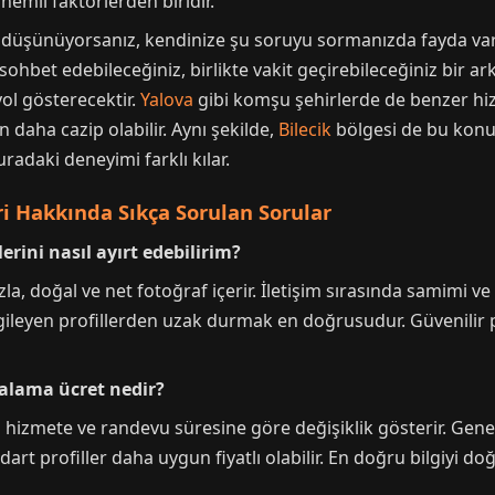
nemli faktörlerden biridir.
yi düşünüyorsanız, kendinize şu soruyu sormanızda fayda v
sa sohbet edebileceğiniz, birlikte vakit geçirebileceğiniz bi
yol gösterecektir.
Yalova
gibi komşu şehirlerde de benzer hiz
in daha cazip olabilir. Aynı şekilde,
Bilecik
bölgesi de bu konud
adaki deneyimi farklı kılar.
ri Hakkında Sıkça Sorulan Sorular
erini nasıl ayırt edebilirim?
la, doğal ve net fotoğraf içerir. İletişim sırasında samimi ve 
rgileyen profillerden uzak durmak en doğrusudur. Güvenilir 
rtalama ücret nedir?
hizmete ve randevu süresine göre değişiklik gösterir. Genelli
rt profiller daha uygun fiyatlı olabilir. En doğru bilgiyi do