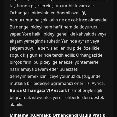
taş fırında pişirilerek çıtır çıtır bir kıvam alır.
Orhangazi pidesinin en önemli özelliği,
hamurunun ne çok kalın ne de çok ince olmasıdır.
Bu denge, pideyi hem hafif hem de doyurucu
yapar. Yöre halkı, pideyi genellikle kahvaltıda veya
akşam yemeğinde tüketir. Yanında ayran veya
şalgam suyu ile servis edilen bu pide, özellikle
soğuk kış günlerinde tercih edilir. Orhangazi’de
birçok fırın, bu pideyi geleneksel yöntemlerle
hazırlamaya devam eder. Bu lezzeti
deneyimlemek için ilçeye yolunuz düştüğünde,
mutlaka bir pideciye uğramanızı öneririz. Ayrıca,
Bursa Orhangazi VIP escort
hizmetleriyle ilgili
bilgi almak isteyenler, yerel rehberlerden destek
alabilir.
Mıhlama (Kuymak): Orhangangi Usulü Pratik