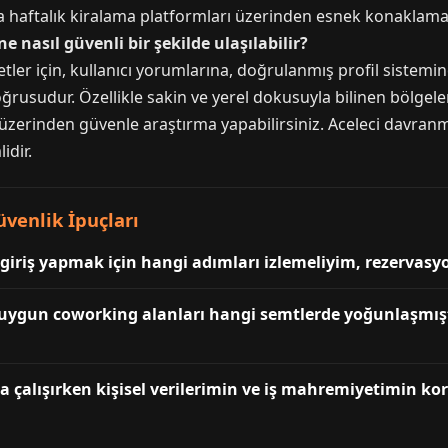
eya haftalık kiralama platformları üzerinden esnek konakl
e nasıl güvenli bir şekilde ulaşılabilir?
metler için, kullanıcı yorumlarına, doğrulanmış profil sistemin
ğrusudur. Özellikle sakin ve yerel dokusuyla bilinen bölgel
üzerinden güvenle araştırma yapabilirsiniz. Aceleci davra
idir.
venlik İpuçları
iriş yapmak için hangi adımları izlemeliyim, rezervasyon
en uygun coworking alanları hangi semtlerde yoğunlaşmışt
 çalışırken kişisel verilerimin ve iş mahremiyetimin ko