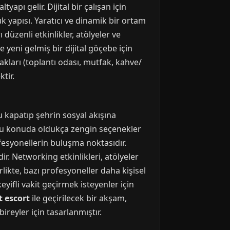
yapı gelir. Dijital bir çalışan için
k yapısı. Yaratıcı ve dinamik bir ortam
üzenli etkinlikler, atölyeler ve
yeni gelmiş bir dijital göçebe için
nakları (toplantı odası, mutfak, kahve/
tir.
u kapatıp şehrin sosyal akışına
 bu konuda oldukça zengin seçenekler
rofesyonellerin buluşma noktasıdır.
r. Networking etkinlikleri, atölyeler
rlikte, bazı profesyoneller daha kişisel
yifli vakit geçirmek isteyenler için
it escort
ile geçirilecek bir akşam,
bireyler için tasarlanmıştır.