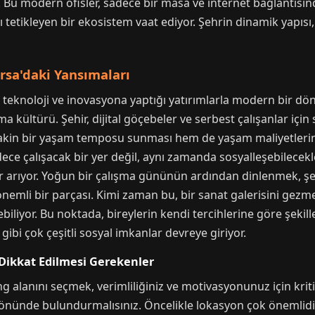
r. Bu modern ofisler, sadece bir masa ve internet bağlantısı
ılığı tetikleyen bir ekosistem vaat ediyor. Şehrin dinamik yapısı
sa'daki Yansımaları
teknoloji ve inovasyona yaptığı yatırımlarla modern bir d
a kültürü. Şehir, dijital göçebeler ve serbest çalışanlar içi
sakin bir yaşam temposu sunması hem de yaşam maliyetlerin
adece çalışacak bir yer değil, aynı zamanda sosyalleşebilecekle
lar arıyor. Yoğun bir çalışma gününün ardından dinlenmek, şe
emli bir parçası. Kimi zaman bu, bir sanat galerisini gezm
biliyor. Bu noktada, bireylerin kendi tercihlerine göre şekill
 gibi çok çeşitli sosyal imkanlar devreye giriyor.
Dikkat Edilmesi Gerekenler
alanını seçmek, verimliliğiniz ve motivasyonunuz için kriti
z önünde bulundurmalısınız. Öncelikle lokasyon çok önemlidi