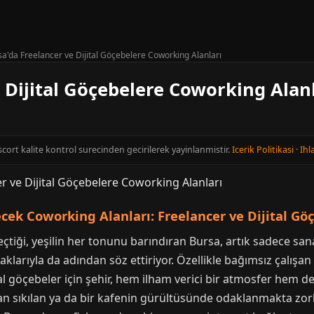
a'da Freelancer ve Dijital Göçebelere Coworking Alanları
 Dijital Göçebelere Coworking Alan
scort kalite kontrol surecinden gecirilerek yayinlanmistir.
Icerik Politikasi
·
Ihla
yecek Coworking Alanları: Freelancer ve Dijital G
çtiği, yeşilin her tonunu barındıran Bursa, artık sadece sanay
rıyla da adından söz ettiriyor. Özellikle bağımsız çalışan 
al göçebeler için şehir, hem ilham verici bir atmosfer hem de
an sıkılan ya da bir kafenin gürültüsünde odaklanmakta zorl