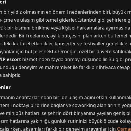
eri
yan bir yıldız olmasının en önemli nedenlerinden biri, büyü
içme ve ulaşım gibi temel giderler, İstanbul gibi şehirlere
ük bir kısmını birikime veya kişisel harcamalara ayırmasına 
lerdedir. Bir freelancer, aylık bütçesini planlarken bu temel 
rdeki kültürel etkinlikler, konserler ve festivaller genellikle 
rayanlar için bütçe esnektir. Örneğin, özel bir davete katıl
VIP escort
hizmetinden faydalanmayı düşünebilir. Bu gibi pr
sunduğu deneyim ve mahremiyet ile farklı bir ihtiyaca cevap v
 sahiptir.
onlar
rmanın anahtarlarından biri de ulaşım ağını etkin kullanmakt
emli noktayı birbirine bağlar ve coworking alanlarının yoğ
ve minibüs hatları ise şehrin dört bir yanına yayılan geniş bir
ım hatlarına yakınlığı, günlük rutininizi büyük ölçüde kolayla
lışırken, akşamları farklı bir deneyim arayanlar için
Osmang