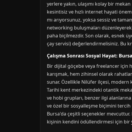
yerlere yakın, ulaşımı kolay bir mekan se
kesintisiz ve hızlı internet hayati ön
mı arıyorsunuz, yoksa sessiz ve tamame
networking buluşmaları düzenleyerek üy
paha biçilmezdir. Son olarak, esnek üyel
çay servisi) değerlendirmelisiniz. Bu k
Çalışma Sonrası Sosyal Hayat: Burs
Bir dijital göçebe veya freelancer için
karışmak, hem zihinsel olarak rahatla
sunar. Özellikle Nilüfer ilçesi, modern
Tarihi kent merkezindeki otantik mekanl
ve hobi grupları, benzer ilgi alanlarına
ve özel bir sosyalleşme biçimini tercih
Bursa'da çeşitli seçenekler mevcuttur
kişinin kendini ödüllendirmesi için bir y