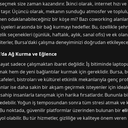
çmek size zaman kazandırır. İkinci olarak, internet hızı ve alt
em taşır. Üçüncü olarak, mekanın sunduğu atmosfer ve toplulu
n odaklanabileceğiniz bir köşe mi? Bazı coworking alanları d
eleri arasında bir bağ kurmayı hedefler. Bu, özellikle şehre 
ik seçenekleri (günlük, haftalık, aylık, sanal ofis) ve ek ola
riterler, Bursa'daki çalışma deneyiminizi doğrudan etkileyecek
a'da Ağ Kurma ve Eğlence
 hayat sadece çalışmaktan ibaret değildir. İş bitiminde laptop
mak hem de yeni bağlantılar kurmak için gereklidir. Bursa,
 kafeleri, bistroları ve kültürel etkinlik mekanlarıyla genç p
ar ise daha sakin bir akşam geçirmek isteyenler için idealdi
 sahip insanlarla tanışmak için harika fırsatlardır. Bununla bi
 edebilir. Yoğun iş temposundan sonra tüm stresi atmak ve ke
. Bu noktada, güvenilir platformlar üzerinden bulunan bir
el
ol olabilir. Bu tür hizmetler, gizliliğe ve kaliteye önem veren 