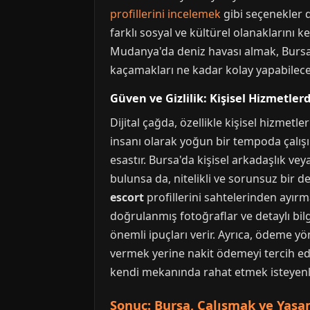
profillerini incelemek
gibi seçenekler d
farklı sosyal ve kültürel olanaklarını 
Mudanya'da deniz havası almak, Bursa'
kaçamakları ne kadar kolay yapabileceği
Güven ve Gizlilik: Kişisel Hizmetle
Dijital çağda, özellikle kişisel hizmet
insanı olarak yoğun bir tempoda çalışı
esastır. Bursa'da kişisel arkadaşlık vey
bulunsa da, nitelikli ve sorunsuz bir d
escort
profillerini sahtelerinden ayırma
doğrulanmış fotoğraflar ve detaylı bil
önemli ipuçları verir. Ayrıca, ödeme yönt
vermek yerine nakit ödemeyi tercih e
kendi mekanında rahat etmek isteyenl
Sonuç: Bursa, Çalışmak ve Yaşa