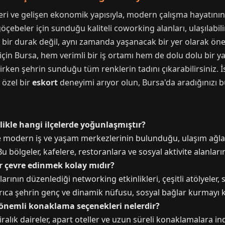
ikleri ve gelişen ekonomik yapısıyla, modern çalışma hayatını
 göçebeler için sunduğu kaliteli coworking alanları, ulaşılabi
ci bir durak değil, aynı zamanda yaşanacak bir yer olarak öne
çin Bursa, hem verimli bir iş ortamı hem de dolu dolu bir y
tirken şehrin sunduğu tüm renklerin tadını çıkarabilirsiniz. İ
 özel bir
eskort
deneyimi arıyor olun, Bursa'da aradığınız
likle hangi ilçelerde yoğunlaşmıştır?
le modern iş ve yaşam merkezlerinin bulunduğu, ulaşım ağla
u bölgeler, kafelere, restoranlara ve sosyal aktivite alanların
ir çevre edinmek kolay mıdır?
rının düzenlediği networking etkinlikleri, çeşitli atölyeler, 
yrıca şehrin genç ve dinamik nüfusu, sosyal bağlar kurmayı ko
 dönemli konaklama seçenekleri nelerdir?
kiralık daireler, apart oteller ve uzun süreli konaklamalara ind