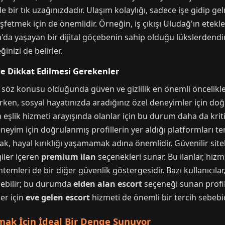
e bir tık uzağınızdadır. Ulaşım kolaylığı, sadece işe gidip g
keşfetmek için de önemlidir. Örneğin, iş çıkışı Uludağ'ın ete
da yaşayan bir dijital göçebenin sahip olduğu lükslerdendir
nizi de belirler.
rde Dikkat Edilmesi Gerekenler
ler söz konusu olduğunda güven ve gizlilik en önemli öncelikle
rken, sosyal hayatınızda aradığınız özel deneyimler için do
a eşlik hizmeti arayışında olanlar için bu durum daha da kriti
eneyim için doğrulanmış profillerin yer aldığı platformları te
k, hayal kırıklığı yaşamamak adına önemlidir. Güvenilir sitele
giler içeren
premium ilan
seçenekleri sunar. Bu ilanlar, hizm
emleri de bir diğer güvenlik göstergesidir. Bazı kullanıcılar, g
debilir; bu durumda
elden alan escort
seçeneği sunan profill
er için
eve gelen escort
hizmeti de önemli bir tercih sebebid
mak İçin İdeal Bir Denge Sunuyor