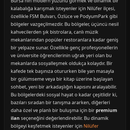
Bursa'nın modern yüzünü görmek ve dinamik bir
kalabalığa karışmak isteyenler için Nilüfer ilçesi,
özellikle FSM Bulvarı, Özlüce ve PodyumPark gibi
bölgeler vazgeçilmezdir. Bu bölgeler, üçüncü nesil
kahvecilerden şık bistrolara, canlı müzik
mekanlarından popüler restoranlara kadar geniş
bir yelpaze sunar. Özellikle genç profesyonellerin
ve üniversite öğrencilerinin uğrak yeri olan bu
mekanlarda sosyalleşmek oldukça kolaydır. Bir
kafede tek başınıza otururken bile yan masayla
bir gülümseme veya bir kitap üzerine başlayan
sohbet, yeni bir arkadaşlığın kapısını aralayabilir.
Bu bölgelerdeki sosyal hayat o kadar çeşitlidir ki,
bazıları sıradan bir tanışma ararken, diğerleri
daha özel ve planlı bir buluşma için bir
premium
ilan
seçeneğini değerlendirebilir. Bu dinamik
bölgeyi keşfetmek isteyenler için
Nilüfer