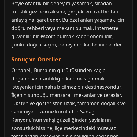
Böyle otantik bir deneyim yaşamak, sıradan
turistik gezilerin aksine, gerçekten özel bir tatil
anlayışına işaret eder. Bu özel anları yaşamak için
doğru rehberi veya mekanı bulmak, internette
güvenilir bir
escort
bulmak kadar önemlidir;
çünkü doğru seçim, deneyimin kalitesini belirler.
Sonuç ve Öneriler
Orhaneli, Bursa'nın gürültüsünden kaçıp
doğanın ve otantikliğin kalbine sığınmak
isteyenler için paha biçilmez bir destinasyondur.
İlçenin sunduğu manzaralı mekanlar ve teraslar,
lüksten ve gösterişten uzak, tamamen doğallık ve
samimiyet üzerine kuruludur. Sadağı
Kanyonu'nun vahşi güzelliğinden yaylaların
sonsuzluk hissine, ilçe merkezindeki mütevazı
teraslardan köy evlerinin sıcaklığına kadar her