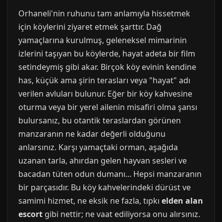
Orhaneli'nin ruhunu tam anlamıyla hissetmek
için köylerini ziyaret etmek şarttır. Dağ
yamaçlarına kurulmuş, geleneksel mimarinin
izlerini taşıyan bu köylerde, hayat adeta bir film
setindeymiş gibi akar. Birçok köy evinin kendine
has, küçük ama şirin terasları veya "hayat" adı
verilen avluları bulunur. Eğer bir köy kahvesine
oturma veya bir yerel ailenin misafiri olma şansı
bulursanız, bu otantik teraslardan görünen
manzaranın ne kadar değerli olduğunu
anlarsınız. Karşı yamaçtaki orman, aşağıda
uzanan tarla, ahırdan gelen hayvan sesleri ve
bacadan tüten odun dumanı... Hepsi manzaranın
bir parçasıdır. Bu köy kahvelerindeki dürüst ve
samimi hizmet, ne eksik ne fazla, tıpkı
elden alan
escort
gibi nettir; ne vaat ediliyorsa onu alırsınız.