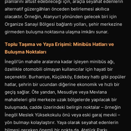
planlarını altüst edebileceği için, araçla seyahat edenlerin
alternatif güzergâhları önceden belirlemesi akıllıca
olacaktır. Örneğin, Alanyurt yönünden gelecek biri için
Organize Sanayi Bölgesi bağlantı yolları, şehir merkezine
girmeden buluşma noktasına ulaşma imkânı sunar.
Toplu Taşıma ve Yaya Erişimi: Minibüs Hatları ve
Buluşma Noktaları
İnegöl'ün mahalle aralarına kadar işleyen minibüs ağı,
özellikle otomobili olmayan kullanıcılar için hayati bir
seçenektir. Burhaniye, Küçükköy, Edebey hattı gibi popüler
hatlar, şehrin bir ucundan diğerine ekonomik ve hızlı bir
geçiş sağlar. Öte yandan, Mesudiye veya Mevlana
mahalleleri gibi merkeze uzak bölgelerde yapılacak bir
buluşmada, cadde üzerindeki belirgin noktalar – örneğin
İnegöl Meslek Yüksekokulu önü veya eski garaj mevkii –
yön bulmayı kolaylaştırır. Yaya olarak seyahat edenlerin
bilmesi gereken önemli bir nokta da, Atatürk Parkı