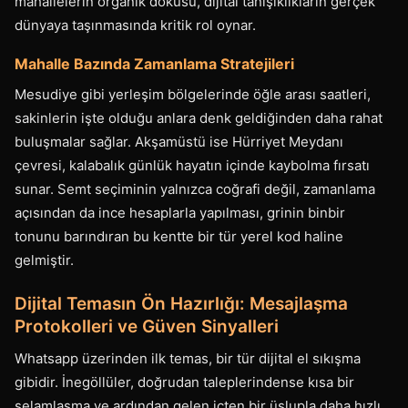
mahallelerin organik dokusu, dijital tanışıklıkların gerçek
dünyaya taşınmasında kritik rol oynar.
Mahalle Bazında Zamanlama Stratejileri
Mesudiye gibi yerleşim bölgelerinde öğle arası saatleri,
sakinlerin işte olduğu anlara denk geldiğinden daha rahat
buluşmalar sağlar. Akşamüstü ise Hürriyet Meydanı
çevresi, kalabalık günlük hayatın içinde kaybolma fırsatı
sunar. Semt seçiminin yalnızca coğrafi değil, zamanlama
açısından da ince hesaplarla yapılması, grinin binbir
tonunu barındıran bu kentte bir tür yerel kod haline
gelmiştir.
Dijital Temasın Ön Hazırlığı: Mesajlaşma
Protokolleri ve Güven Sinyalleri
Whatsapp üzerinden ilk temas, bir tür dijital el sıkışma
gibidir. İnegöllüler, doğrudan taleplerindense kısa bir
selamlaşma ve ardından gelen içten bir üslupla daha hızlı