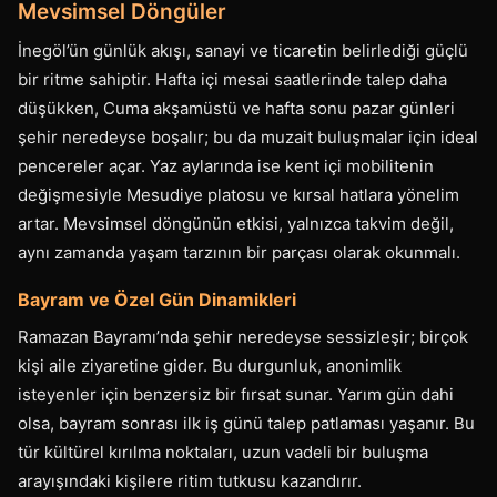
Mevsimsel Döngüler
İnegöl’ün günlük akışı, sanayi ve ticaretin belirlediği güçlü
bir ritme sahiptir. Hafta içi mesai saatlerinde talep daha
düşükken, Cuma akşamüstü ve hafta sonu pazar günleri
şehir neredeyse boşalır; bu da muzait buluşmalar için ideal
pencereler açar. Yaz aylarında ise kent içi mobilitenin
değişmesiyle Mesudiye platosu ve kırsal hatlara yönelim
artar. Mevsimsel döngünün etkisi, yalnızca takvim değil,
aynı zamanda yaşam tarzının bir parçası olarak okunmalı.
Bayram ve Özel Gün Dinamikleri
Ramazan Bayramı’nda şehir neredeyse sessizleşir; birçok
kişi aile ziyaretine gider. Bu durgunluk, anonimlik
isteyenler için benzersiz bir fırsat sunar. Yarım gün dahi
olsa, bayram sonrası ilk iş günü talep patlaması yaşanır. Bu
tür kültürel kırılma noktaları, uzun vadeli bir buluşma
arayışındaki kişilere ritim tutkusu kazandırır.