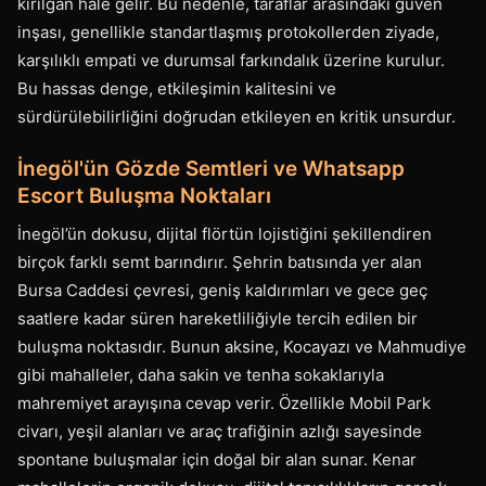
kırılgan hale gelir. Bu nedenle, taraflar arasındaki güven
inşası, genellikle standartlaşmış protokollerden ziyade,
karşılıklı empati ve durumsal farkındalık üzerine kurulur.
Bu hassas denge, etkileşimin kalitesini ve
sürdürülebilirliğini doğrudan etkileyen en kritik unsurdur.
İnegöl'ün Gözde Semtleri ve Whatsapp
Escort Buluşma Noktaları
İnegöl’ün dokusu, dijital flörtün lojistiğini şekillendiren
birçok farklı semt barındırır. Şehrin batısında yer alan
Bursa Caddesi çevresi, geniş kaldırımları ve gece geç
saatlere kadar süren hareketliliğiyle tercih edilen bir
buluşma noktasıdır. Bunun aksine, Kocayazı ve Mahmudiye
gibi mahalleler, daha sakin ve tenha sokaklarıyla
mahremiyet arayışına cevap verir. Özellikle Mobil Park
civarı, yeşil alanları ve araç trafiğinin azlığı sayesinde
spontane buluşmalar için doğal bir alan sunar. Kenar