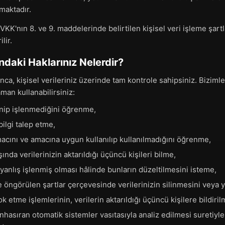
aktadır.
KK'nın 8. ve 9. maddelerinde belirtilen kişisel veri işleme şartl
lir.
daki Haklarınız Nelerdir?
ca, kişisel verileriniz üzerinde tam kontrole sahipsiniz. Biziml
aman kullanabilirsiniz:
lenip işlenmediğini öğrenme,
bilgi talep etme,
macını ve amacına uygun kullanılıp kullanılmadığını öğrenme,
ında verilerinizin aktarıldığı üçüncü kişileri bilme,
 yanlış işlenmiş olması hâlinde bunların düzeltilmesini isteme,
öngörülen şartlar çerçevesinde verilerinizin silinmesini veya y
 etme işlemlerinin, verilerin aktarıldığı üçüncü kişilere bildiril
nhasıran otomatik sistemler vasıtasıyla analiz edilmesi suretiyl