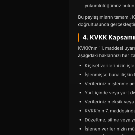
yükümlülüğümüz bulunm
Bu paylaşımların tamamı, KV
doğrultusunda gerçekleştiri
4. KVKK Kapsamın
KVKK'nın 11. maddesi uyarın
aşağıdaki haklarınızı her z
Kişisel verilerinizin iş
İşlenmişse buna ilişkin 
Verilerinizin işlenme a
Yurt içinde veya yurt dış
Verilerinizin eksik veya
KVKK'nın 7. maddesinde 
Düzeltme, silme veya yok
İşlenen verilerinizin mü