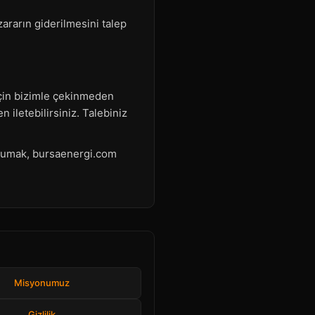
zararın giderilmesini talep
 için bizimle çekinmeden
 iletebilirsiniz. Talebiniz
korumak, bursaenergi.com
Misyonumuz
Gizlilik