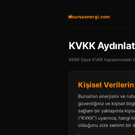
bursaenergi.com
KVKK Aydınla
6698 Sayılı KVKK kapsamındaki ha
Kişisel Veriler
Bursa'nın enerjisini ve ruh
güvenliğiniz ve kişisel bilg
sağlam bir yaklaşımla kişis
(“KVKK”) uyarınca, hangi kiş
olduğunu size samimi bir di