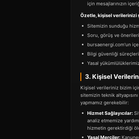
için mesajlarınızın içer
Özetle, kişisel verilerinizi
Sitemizin sunduğu hizm
Soru, görüş ve öneriler
bursaenergi.com'un içer
Bilgi güvenliği süreçler
Yasal yükümlülüklerimiz
3. Kişisel Veriler
Kişisel verileriniz bizim iç
sitemizin teknik altyapısın
yapmamız gerekebilir:
Hizmet Sağlayıcılar:
Si
analiz etmemize yardımcı
hizmetin gerektirdiği öl
Yasal Merciler:
Kanunen 