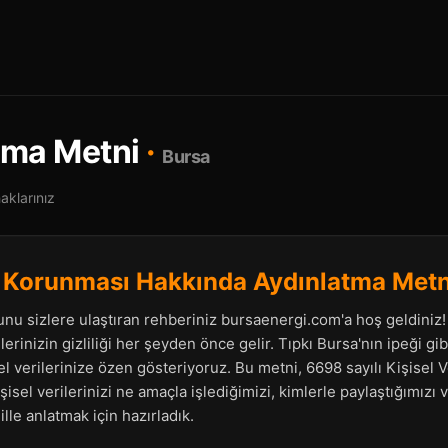
tma Metni
·
Bursa
klarınız
in Korunması Hakkında Aydınlatma Metn
unu sizlere ulaştıran rehberiniz bursaenergi.com'a hoş geldiniz! 
ilerinizin gizliliği her şeyden önce gelir. Tıpkı Bursa'nın ipeği gi
el verilerinize özen gösteriyoruz. Bu metni, 6698 sayılı Kişisel
isel verilerinizi ne amaçla işlediğimizi, kimlerle paylaştığımızı 
lle anlatmak için hazırladık.