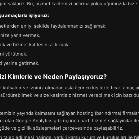
iğini saklarız. Bu, hizmet kalitemizi artırma yolculuğumuzda bize ı
 şu amaçlarla işliyoruz:
etlerden en iyi şekilde faydalanmanızı sağlamak.
inize yanıt vermek.
ik ve hizmet kalitesini artırmak.
ini yürütmek.
i yerine getirmek.
inizi Kimlerle ve Neden Paylaşıyoruz?
in kutsaldır ve izniniz olmadan asla üçüncü kişilerle ticari amaçl
ı sürdürebilmek ve size kesintisiz hizmet verebilmek için bazı d
temizin yayında kalmasını sağlayan hosting (barındırma) firmalar
 olan Google Analytics gibi üçüncü parti hizmet sağlayıcılar ile 
çüde ve gizlilik sözleşmeleri çerçevesinde paylaşabiliriz.
talep edilmesi halinde, yetkili kamu kurum ve kuruluşları ile bil