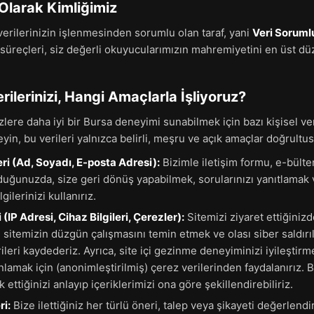
 Olarak Kimliğimiz
erilerinizin işlenmesinden sorumlu olan taraf, yani
Veri Soruml
süreçleri, siz değerli okuyucularımızın mahremiyetini en üst d
erilerinizi, Hangi Amaçlarla İşliyoruz?
lere daha iyi bir Bursa deneyimi sunabilmek için bazı kişisel ve
in, bu verileri yalnızca belirli, meşru ve açık amaçlar doğrultu
leri (Ad, Soyadı, E-posta Adresi):
Bizimle iletişim formu, e-bült
rduğunuzda, size geri dönüş yapabilmek, sorularınızı yanıtlamak v
ilerinizi kullanırız.
 (IP Adresi, Cihaz Bilgileri, Çerezler):
Sitemizi ziyaret ettiğiniz
 sitemizin düzgün çalışmasını temin etmek ve olası siber saldırı
rileri kaydederiz. Ayrıca, site içi gezinme deneyiminizi iyileştirm
anlamak için (anonimleştirilmiş) çerez verilerinden faydalanırız.
ettiğinizi anlayıp içeriklerimizi ona göre şekillendirebiliriz.
ri:
Bize ilettiğiniz her türlü öneri, talep veya şikayeti değerle