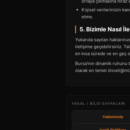
ortaya çıkmasına itiraz
Kişisel verilerinizin ka
etme.
5. Bizimle Nasıl İl
Yukarıda sayılan haklarınız
iletişime geçebilirsiniz. Ta
en kısa sürede ve en geç ot
Bursa'nın dinamik ruhunu b
olarak en temel önceliğimiz
YASAL / BILGI SAYFALARI
Hakkımızda
İçerik Politikası