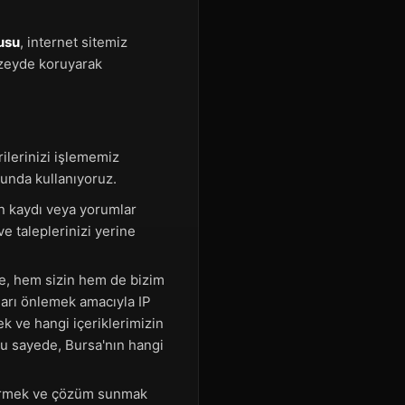
usu
, internet sitemiz
üzeyde koruyarak
rilerinizi işlememiz
sunda kullanıyoruz.
en kaydı veya yorumlar
e taleplerinizi yerine
de, hem sizin hem de bizim
ları önlemek amacıyla IP
ek ve hangi içeriklerimizin
 Bu sayede, Bursa'nın hangi
ndirmek ve çözüm sunmak