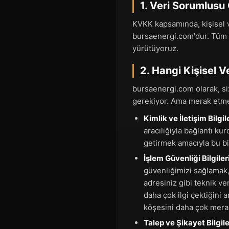
1. Veri Sorumlusu
KVKK kapsamında, kişisel v
bursaenergi.com'dur. Tüm 
yürütüyoruz.
2. Hangi Kişisel V
bursaenergi.com olarak, siz
gerekiyor. Ama merak etmey
Kimlik ve İletişim Bilgi
aracılığıyla bağlantı ku
getirmek amacıyla bu bilg
İşlem Güvenliği Bilgileri
güvenliğimizi sağlamak,
adresiniz gibi teknik ve
daha çok ilgi çektiğini 
köşesini daha çok merak 
Talep ve Şikayet Bilgile